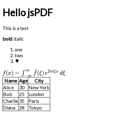
Hello jsPDF
This is a test
bold
italic
one
two
🌳
∞
^
2
\f\relax{x} = \int_{-
πi
ξ
x
(
)
=
(
)
∫
f
x
f
ξ
e
d
ξ
−
∞
\infty}^\infty\f\hat\xi\,e^{2
Name
Age
City
\pi i \xi x} \,d\xi
Alice
30
New York
Bob
25
London
Charlie
35
Paris
Diana
28
Tokyo